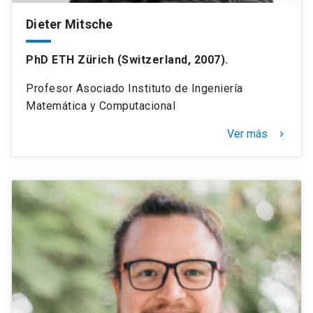
Dieter Mitsche
PhD ETH Zürich (Switzerland, 2007).
Profesor Asociado Instituto de Ingeniería
Matemática y Computacional
Ver más
keyboard_arrow_right