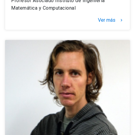
Profesor Asociado Instituto de Ingeniería
Matemática y Computacional
Ver más
keyboard_arrow_right