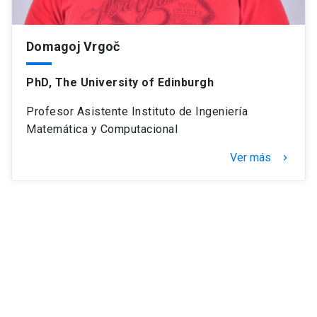
Domagoj Vrgoč
PhD, The University of Edinburgh
Profesor Asistente Instituto de Ingeniería
Matemática y Computacional
Ver más
keyboard_arrow_right