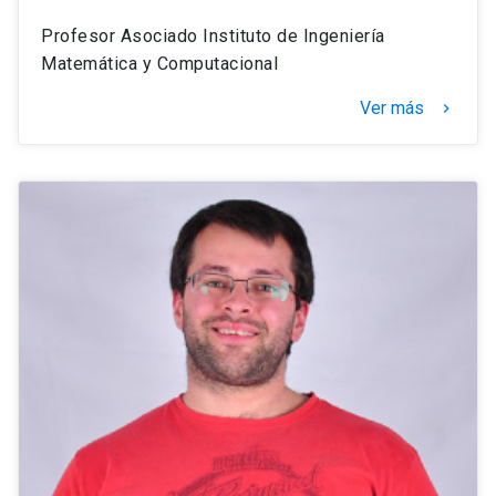
Profesor Asociado Instituto de Ingeniería
Matemática y Computacional
Ver más
keyboard_arrow_right