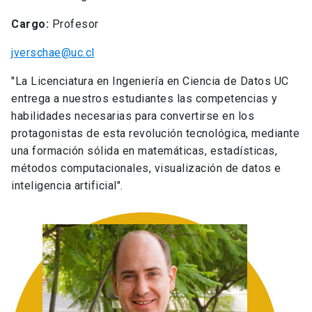
distintas disciplinas, como la astronomía,
biología, ciencia política, o geografía. Para ello,
Cargo:
Profesor
se han diseñado diferentes cursos con énfasis
jverschae@uc.cl
en la presentación y visualización de datos, el
uso responsable de ellos, y la vinculación con
"La Licenciatura en Ingeniería en Ciencia de Datos UC
otras disciplinas.
entrega a nuestros estudiantes las competencias y
habilidades necesarias para convertirse en los
protagonistas de esta revolución tecnológica, mediante
una formación sólida en matemáticas, estadísticas,
métodos computacionales, visualización de datos e
inteligencia artificial".