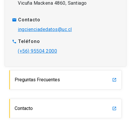
Vicuña Mackena 4860, Santiago
Contacto
mail
ingcienciadedatos@uc.cl
Teléfono
phone
(+56) 95504 2000
Preguntas Frecuentes
launch
Contacto
launch