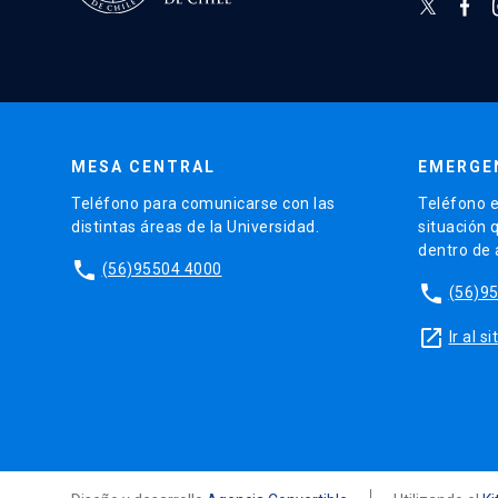
MESA CENTRAL
EMERGE
Teléfono para comunicarse con las
Teléfono e
distintas áreas de la Universidad.
situación 
dentro de
phone
(56)95504 4000
phone
(56)9
launch
Ir al 