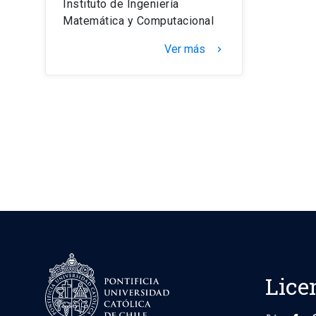
Instituto de Ingeniería
Matemática y Computacional
Ver más
keyboard_arrow_right
Lice