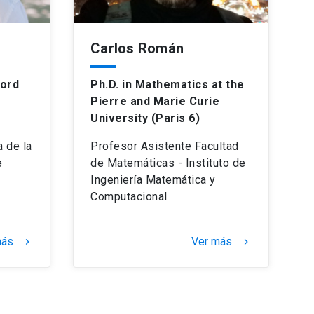
Carlos Román
ford
Ph.D. in Mathematics at the
Pierre and Marie Curie
University (Paris 6)
 de la
Profesor Asistente Facultad
e
de Matemáticas - Instituto de
Ingeniería Matemática y
Computacional
más
Ver más
keyboard_arrow_right
keyboard_arrow_right