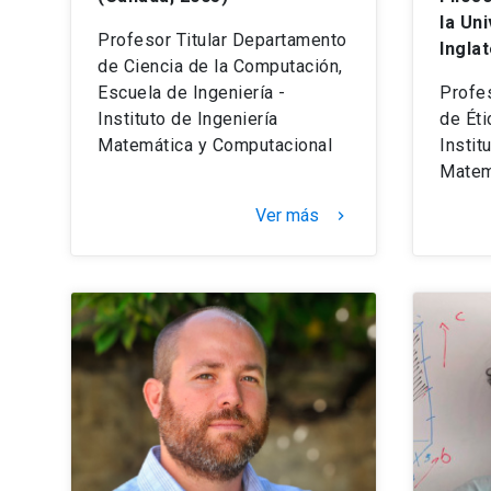
la Un
Profesor Titular Departamento
Ingla
de Ciencia de la Computación,
Escuela de Ingeniería -
Profes
Instituto de Ingeniería
de Éti
Matemática y Computacional
Instit
Matem
Ver más
keyboard_arrow_right