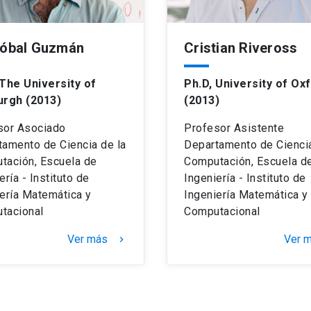
tóbal Guzmán
Cristian Riveross
 The University of
Ph.D, University of Ox
urgh (2013)
(2013)
sor Asociado
Profesor Asistente
tamento de Ciencia de la
Departamento de Ciencia
tación, Escuela de
Computación, Escuela d
ería - Instituto de
Ingeniería - Instituto de
ería Matemática y
Ingeniería Matemática y
tacional
Computacional
Ver más
Ver 
keyboard_arrow_right