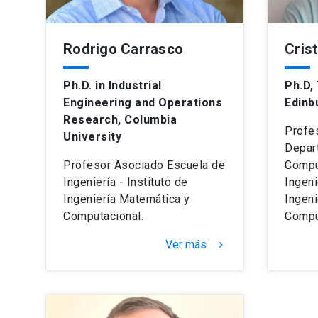
Rodrigo Carrasco
Cris
Ph.D. in Industrial
Ph.D,
Engineering and Operations
Edinb
Research, Columbia
Profe
University
Depar
Profesor Asociado Escuela de
Compu
Ingeniería - Instituto de
Ingeni
Ingeniería Matemática y
Ingeni
Computacional.
Compu
Ver más
keyboard_arrow_right