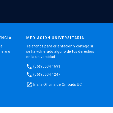
ENCIA
MEDIACIÓN UNIVERSITARIA
de
Teléfonos para orientación y consejo si
énero o
se ha vulnerado alguno de tus derechos
en la universidad.
phone
(56)95504 1691
phone
(56)95504 1247
launch
Ir a la Oficina de Ombuds UC