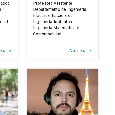
tica,
Profesora Asistente
 -
Departamento de Ingeniería
Eléctrica, Escuela de
onal
Ingeniería-Instituto de
Ingeniería Matemática y
Computacional
más
Ver más
keyboard_arrow_right
keyboard_arrow_right