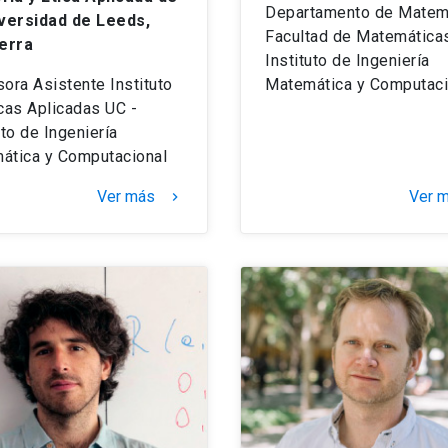
Departamento de Matemá
iversidad de Leeds,
Facultad de Matemáticas
terra
Instituto de Ingeniería
ora Asistente Instituto
Matemática y Computaci
cas Aplicadas UC -
uto de Ingeniería
ática y Computacional
Ver más
Ver 
keyboard_arrow_right