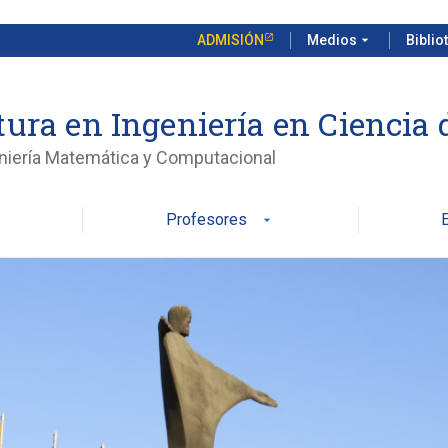
ADMISIÓN
Medios
arrow_drop_down
Biblio
tura en Ingeniería en Ciencia 
eniería Matemática y Computacional
Profesores
arrow_drop_down