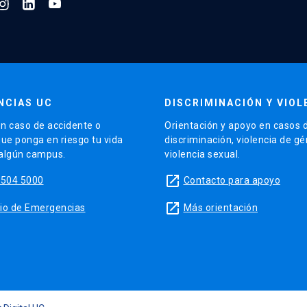
NCIAS UC
DISCRIMINACIÓN Y VIOL
n caso de accidente o
Orientación y apoyo en casos 
que ponga en riesgo tu vida
discriminación, violencia de g
 algún campus.
violencia sexual.
launch
5504 5000
Contacto para apoyo
launch
sitio de Emergencias
Más orientación