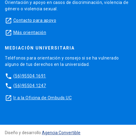
Orientación y apoyo en casos de discriminación, violencia de
género o violencia sexual.
launch
Contacto para apoyo
launch
Más orientación
MEDIACIÓN UNIVERSITARIA
Teléfonos para orientación y consejo si se ha vulnerado
alguno de tus derechos en la universidad.
phone
(56)95504 1691
phone
(56)95504 1247
launch
Ir a la Oficina de Ombuds UC
Diseño y desarrollo
Agencia Convertible